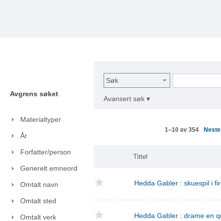
Søk
Avgrens søket
Avansert søk ▾
Materialtyper
Nest
1–10 av 354
År
Forfatter/person
Tittel
Generelt emneord
Hedda Gabler : skuespil i fi
Omtalt navn
Omtalt sted
Hedda Gabler : drame en q
Omtalt verk