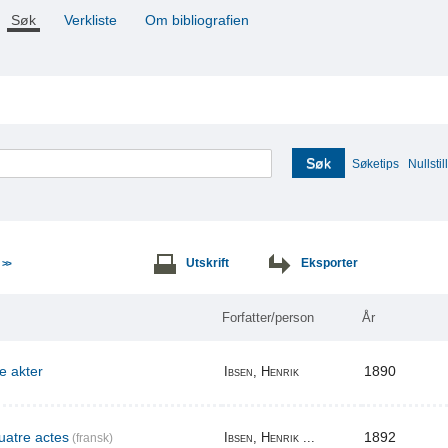
Søk
Verkliste
Om bibliografien
Søk
Søketips
Nullstill
e
Utskrift
Eksporter
>>
Forfatter/person
År
re akter
1890
Ibsen, Henrik
uatre actes
1892
Ibsen, Henrik ...
(fransk)