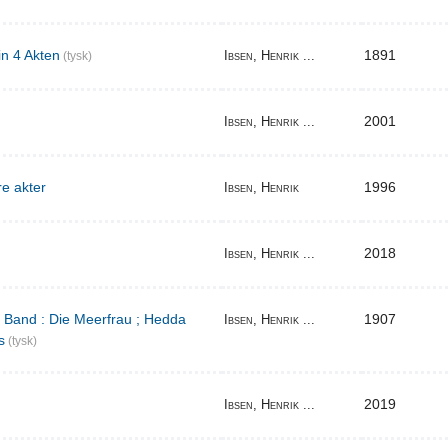
in 4 Akten
1891
Ibsen, Henrik ...
(tysk)
2001
Ibsen, Henrik ...
re akter
1996
Ibsen, Henrik
2018
Ibsen, Henrik ...
r Band : Die Meerfrau ; Hedda
1907
Ibsen, Henrik ...
s
(tysk)
2019
Ibsen, Henrik ...