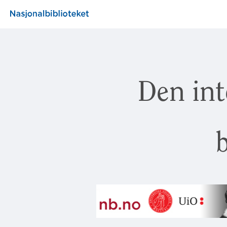
Den int
b