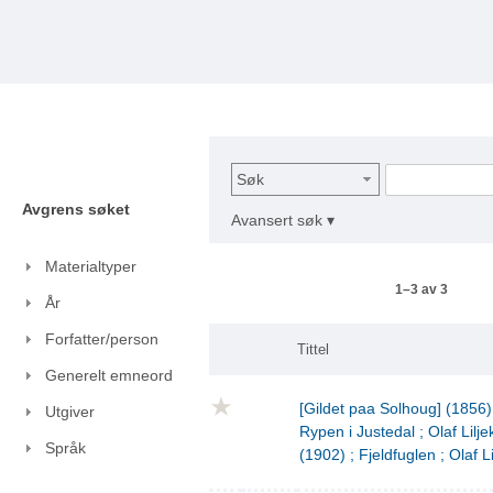
Søk
Avgrens søket
Avansert søk ▾
Materialtyper
1–3 av 3
År
Forfatter/person
Tittel
Generelt emneord
[Gildet paa Solhoug] (1856)
Utgiver
Rypen i Justedal ; Olaf Lilje
Språk
(1902) ; Fjeldfuglen ; Olaf L