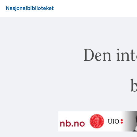
Den int
b