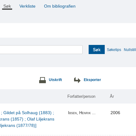
Søk
Verkliste
Om bibliografien
Søk
Søketips
Nullstill
Utskrift
Eksporter
Forfatter/person
År
 ; Gildet på Solhaug (1883) ;
2006
Ibsen, Henrik ...
krans (1857) ; Olaf Liljekrans
iljekrans (1877/78)]