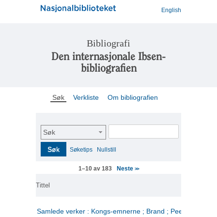
English
Bibliografi
Den internasjonale Ibsen-
bibliografien
Søk
Verkliste
Om bibliografien
Søk
Søk
Søketips
Nullstill
Neste
1–10 av 183
>>
Tittel
Samlede verker : Kongs-emnerne ; Brand ; Peer Gynt. 2