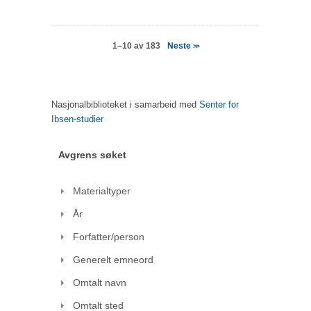
Neste
1–10 av 183
>>
Nasjonalbiblioteket i samarbeid med
Senter for
Ibsen-studier
Avgrens søket
Materialtyper
År
Forfatter/person
Generelt emneord
Omtalt navn
Omtalt sted