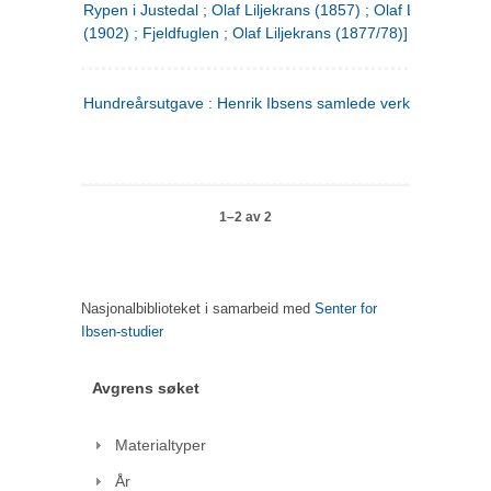
Rypen i Justedal ; Olaf Liljekrans (1857) ; Olaf Liljekrans
(1902) ; Fjeldfuglen ; Olaf Liljekrans (1877/78)]
Hundreårsutgave : Henrik Ibsens samlede verker. 3
1–2 av 2
Nasjonalbiblioteket i samarbeid med
Senter for
Ibsen-studier
Avgrens søket
Materialtyper
År