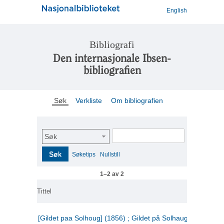
English
Bibliografi
Den internasjonale Ibsen-
bibliografien
Søk
Verkliste
Om bibliografien
Søk
Søk
Søketips
Nullstill
1–2 av 2
Tittel
[Gildet paa Solhoug] (1856) ; Gildet på Solhaug (1883) ;