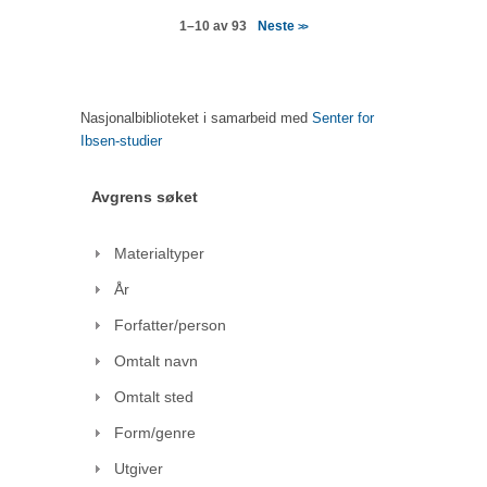
Neste
1–10 av 93
>>
Nasjonalbiblioteket i samarbeid med
Senter for
Ibsen-studier
Avgrens søket
Materialtyper
År
Forfatter/person
Omtalt navn
Omtalt sted
Form/genre
Utgiver