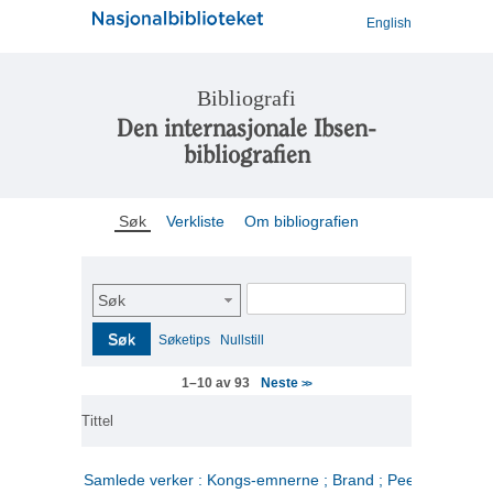
English
Bibliografi
Den internasjonale Ibsen-
bibliografien
Søk
Verkliste
Om bibliografien
Søk
Søk
Søketips
Nullstill
Neste
1–10 av 93
>>
Tittel
Samlede verker : Kongs-emnerne ; Brand ; Peer Gynt. 2