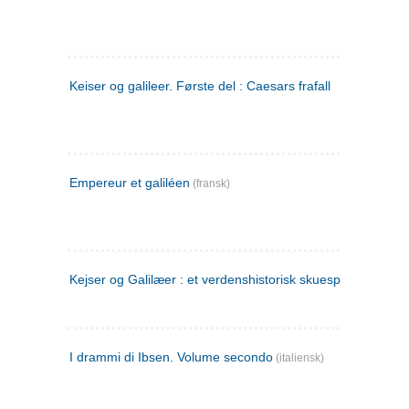
Keiser og galileer. Første del : Caesars frafall
Empereur et galiléen
(fransk)
Kejser og Galilæer : et verdenshistorisk skuespil
I drammi di Ibsen. Volume secondo
(italiensk)