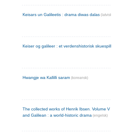
Keisars un Galileetis : drama diwas dalas
(latvisk)
Keiser og galileer : et verdenshistorisk skuespill (1873)
Hwangje wa Kallilli saram
(koreansk)
The collected works of Henrik Ibsen. Volume V : Emperor
and Galilean : a world-historic drama
(engelsk)