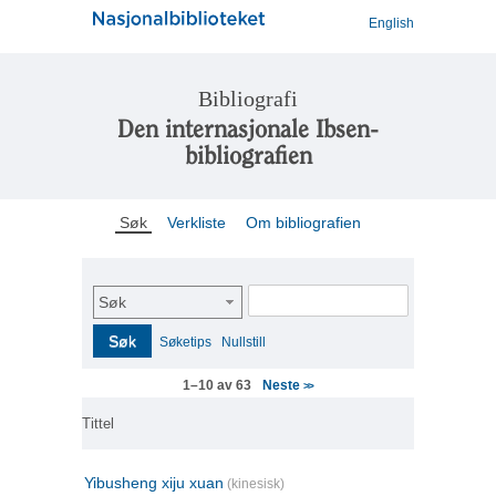
English
Bibliografi
Den internasjonale Ibsen-
bibliografien
Søk
Verkliste
Om bibliografien
Søk
Søk
Søketips
Nullstill
Neste
1–10 av 63
>>
Tittel
Yibusheng xiju xuan
(kinesisk)