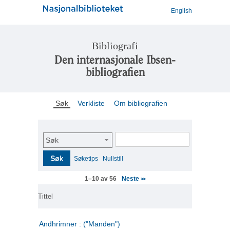
English
Bibliografi
Den internasjonale Ibsen-
bibliografien
Søk
Verkliste
Om bibliografien
Søk
Søk
Søketips
Nullstill
Neste
1–10 av 56
>>
Tittel
Andhrimner : ("Manden")