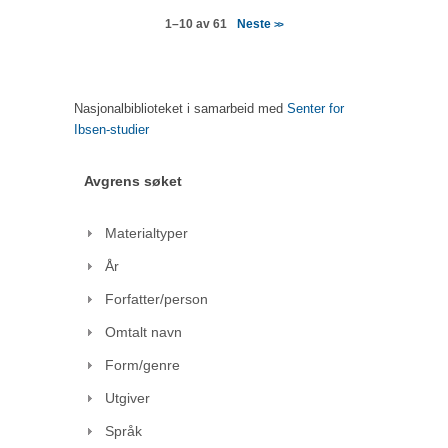
Neste
1–10 av 61
>>
Nasjonalbiblioteket i samarbeid med
Senter for
Ibsen-studier
Avgrens søket
Materialtyper
År
Forfatter/person
Omtalt navn
Form/genre
Utgiver
Språk