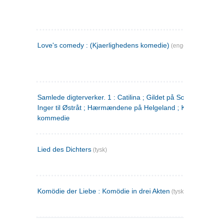
Love's comedy : (Kjaerlighedens komedie)
(engelsk)
Samlede digterverker. 1 : Catilina ; Gildet på Solhaug ; Fru
Inger til Østråt ; Hærmændene på Helgeland ; Kjærlighede
kommedie
Lied des Dichters
(tysk)
Komödie der Liebe : Komödie in drei Akten
(tysk)