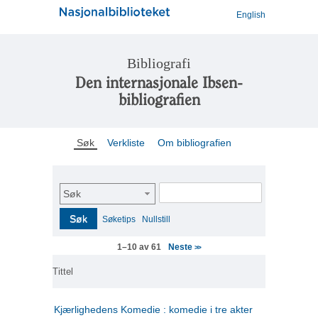
English
Bibliografi
Den internasjonale Ibsen-
bibliografien
Søk
Verkliste
Om bibliografien
Søk
Søk
Søketips
Nullstill
Neste
1–10 av 61
>>
Tittel
Kjærlighedens Komedie : komedie i tre akter