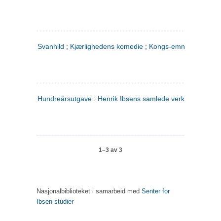
Svanhild ; Kjærlighedens komedie ; Kongs-emnerne
Hundreårsutgave : Henrik Ibsens samlede verker. 4
1–3 av 3
Nasjonalbiblioteket i samarbeid med
Senter for
Ibsen-studier