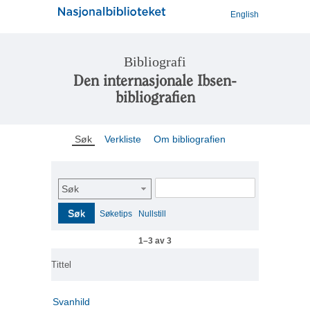
English
Bibliografi
Den internasjonale Ibsen-
bibliografien
Søk
Verkliste
Om bibliografien
Søk
Søk
Søketips
Nullstill
1–3 av 3
Tittel
Svanhild