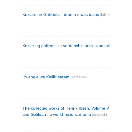
Keisars un Galileetis : drama diwas dalas
(latvisk)
Keiser og galileer : et verdenshistorisk skuespill (1873)
Hwangje wa Kallilli saram
(koreansk)
The collected works of Henrik Ibsen. Volume V : Emperor
and Galilean : a world-historic drama
(engelsk)