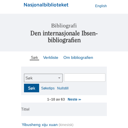
English
Bibliografi
Den internasjonale Ibsen-
bibliografien
Søk
Verkliste
Om bibliografien
Søk
Søk
Søketips
Nullstill
Neste
1–10 av 63
>>
Tittel
Yibusheng xiju xuan
(kinesisk)