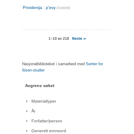
Prividenija : p'esy
(russisk)
Neste
1–10 av 218
>>
Nasjonalbiblioteket i samarbeid med
Senter for
Ibsen-studier
Avgrens søket
Materialtyper
År
Forfatter/person
Generelt emneord