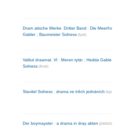
Dram atische Werke. Dritter Band : Die Meerfrau ; Hedda
Gabler ; Baumeister Solness
(tysk)
Valitut draamat. VI : Meren tytär ; Hedda Gabler ; Rakentaj
Solness
(finsk)
Stavitel Solness : drama ve trěch jednáních
(tsjekkisk)
Der boymayster : a drama in dray akten
(jiddish)