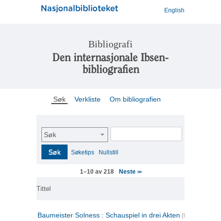
English
Bibliografi
Den internasjonale Ibsen-
bibliografien
Søk
Verkliste
Om bibliografien
Søk
Søk
Søketips
Nullstill
Neste
1–10 av 218
>>
Tittel
Baumeister Solness : Schauspiel in drei Akten
(tysk)