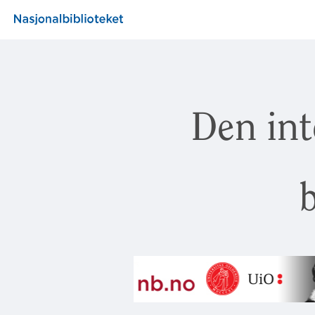
Den int
b