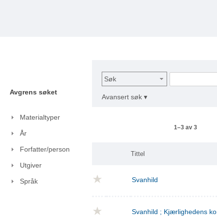
Søk
Avgrens søket
Avansert søk ▾
Materialtyper
1–3 av 3
År
Forfatter/person
Tittel
Utgiver
Svanhild
Språk
Svanhild ; Kjærlighedens 