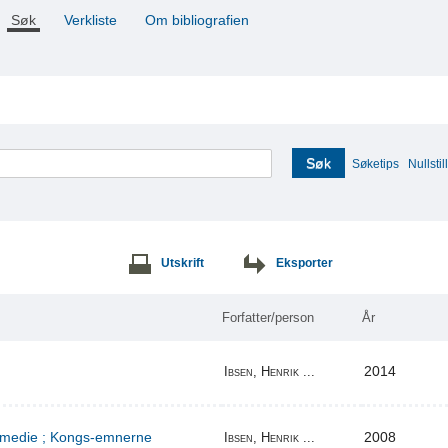
Søk
Verkliste
Om bibliografien
Søk
Søketips
Nullstill
Utskrift
Eksporter
Forfatter/person
År
2014
Ibsen, Henrik ...
komedie ; Kongs-emnerne
2008
Ibsen, Henrik ...