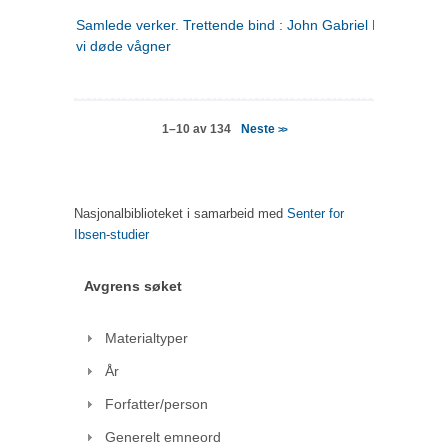
Samlede verker. Trettende bind : John Gabriel Borkman ; 
vi døde vågner
Neste
1–10 av 134
>>
Nasjonalbiblioteket i samarbeid med
Senter for
Ibsen-studier
Avgrens søket
Materialtyper
År
Forfatter/person
Generelt emneord