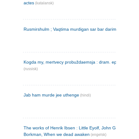
actes
(katalansk)
Rusmirshulm ; Vaqtima murdigan sar bar darim
(farsi)
Kogda my, mertvecy probuždaemsja : dram. epilog v 3 d
(russisk)
Jab ham murde jee uthenge
(hindi)
The works of Henrik Ibsen : Little Eyolf, John Gabriel
Borkman, When we dead awaken
(engelsk)