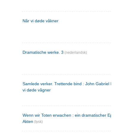
Når vi døde våkner
Dramatische werke. 3
(nederlandsk)
Samlede verker. Trettende bind : John Gabriel Borkman ; 
vi døde vågner
Wenn wir Toten erwachen : ein dramatischer Epilog in drei
Akten
(tysk)