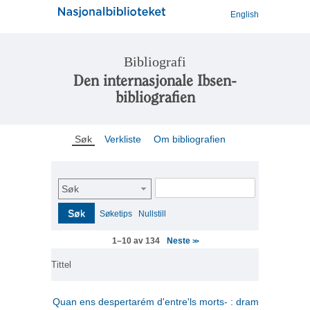
English
Bibliografi
Den internasjonale Ibsen-
bibliografien
Søk
Verkliste
Om bibliografien
Søk
Søk
Søketips
Nullstill
Neste
1–10 av 134
>>
Tittel
Quan ens despertarém d'entre'ls morts- : drama en tres