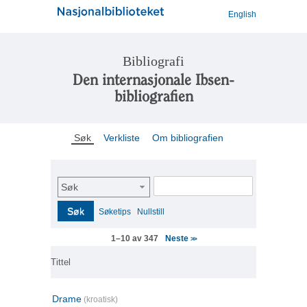
English
Bibliografi
Den internasjonale Ibsen-
bibliografien
Søk
Verkliste
Om bibliografien
Søk
Søk
Søketips
Nullstill
Neste
1–10 av 347
>>
Tittel
Drame
(kroatisk)