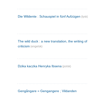
Die Wildente : Schauspiel in fünf Aufzügen
(tysk)
The wild duck : a new translation, the writing of the play,
criticism
(engelsk)
Dzika kaczka Henryka Ibsena
(polsk)
Gengångare = Gengangere ; Vildanden