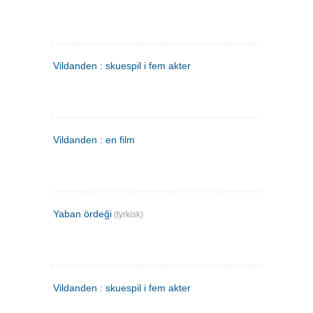
Vildanden : skuespil i fem akter
Vildanden : en film
Yaban ördeği
(tyrkisk)
Vildanden : skuespil i fem akter