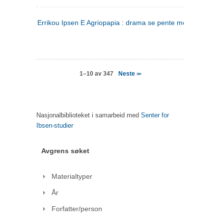
Errikou Ipsen E Agriopapia : drama se pente mere
(gresk)
Neste
1–10 av 347
>>
Nasjonalbiblioteket i samarbeid med
Senter for
Ibsen-studier
Avgrens søket
Materialtyper
År
Forfatter/person