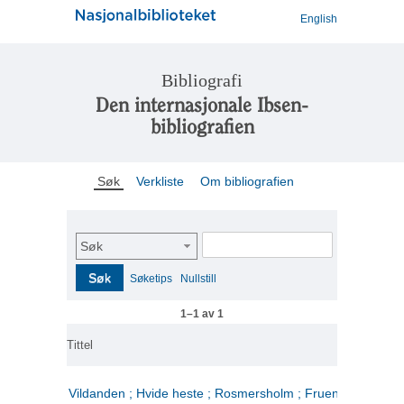
English
Bibliografi
Den internasjonale Ibsen-
bibliografien
Søk
Verkliste
Om bibliografien
Søk
Søk
Søketips
Nullstill
1–1 av 1
Tittel
Vildanden ; Hvide heste ; Rosmersholm ; Fruen fra havet