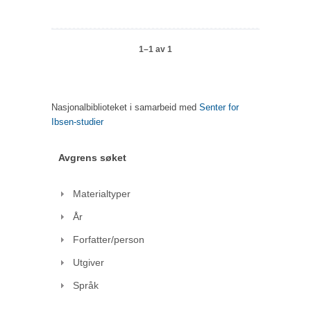
1–1 av 1
Nasjonalbiblioteket i samarbeid med
Senter for
Ibsen-studier
Avgrens søket
Materialtyper
År
Forfatter/person
Utgiver
Språk