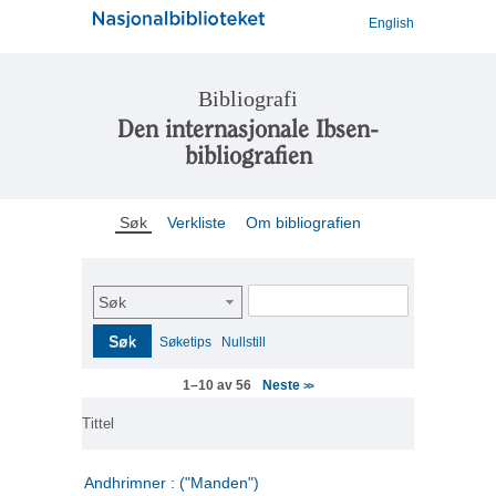
English
Bibliografi
Den internasjonale Ibsen-
bibliografien
Søk
Verkliste
Om bibliografien
Søk
Søk
Søketips
Nullstill
Neste
1–10 av 56
>>
Tittel
Andhrimner : ("Manden")