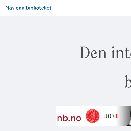
Den int
b