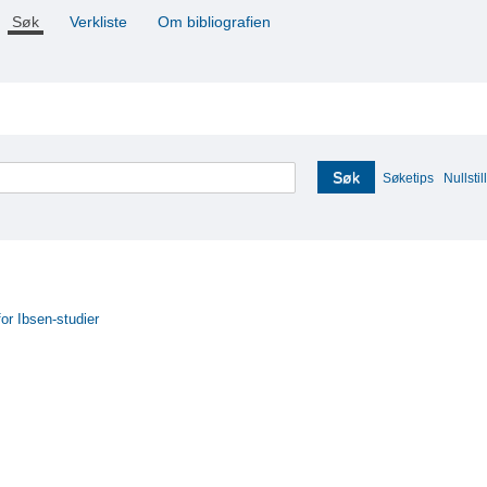
Søk
Verkliste
Om bibliografien
Søk
Søketips
Nullstill
for Ibsen-studier