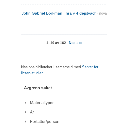
John Gabriel Borkman : hra v 4 dejstvách
(slovakisk)
Neste
1–10 av 162
>>
Nasjonalbiblioteket i samarbeid med
Senter for
Ibsen-studier
Avgrens søket
Materialtyper
År
Forfatter/person