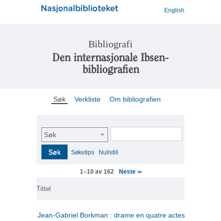
English
Bibliografi
Den internasjonale Ibsen-
bibliografien
Søk
Verkliste
Om bibliografien
Søk
Søk
Søketips
Nullstill
Neste
1–10 av 162
>>
Tittel
Jean-Gabriel Borkman : drame en quatre actes
(fransk)