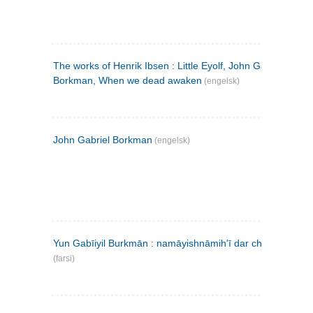
The works of Henrik Ibsen : Little Eyolf, John Gabriel
Borkman, When we dead awaken
(engelsk)
John Gabriel Borkman
(engelsk)
Yun Gabīiyil Burkmān : namāyishnāmihʹī dar chahār pardih
(farsi)