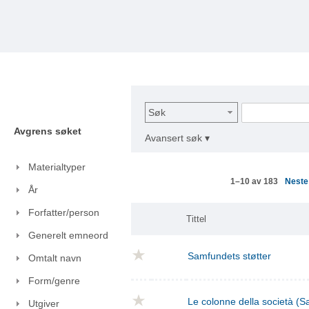
Søk
Avgrens søket
Avansert søk ▾
Materialtyper
Nest
1–10 av 183
År
Forfatter/person
Tittel
Generelt emneord
Samfundets støtter
Omtalt navn
Form/genre
Le colonne della società (S
Utgiver