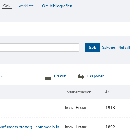
Søk
Verkliste
Om bibliografien
Søk
Søketips
Nullstill
e
Utskrift
Eksporter
>>
Forfatter/person
År
1918
Ibsen, Henrik ...
amfundets stötter) : commedia in
1892
Ibsen, Henrik ...