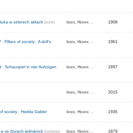
tuka w szterech aktach
1908
Ibsen, Henrik ...
(polsk)
Pillars of society ; A doll's
1961
Ibsen, Henrik ...
t : Schauspiel in vier Aufzügen
1897
Ibsen, Henrik ...
2015
Ibsen, Henrik ...
 of society ; Hedda Gabler
1935
Ibsen, Henrik ...
ra ve čtyrech jednáních
1879
Ibsen, Henrik ...
(tsjekkisk)