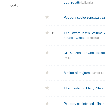
quattro atti
(italiensk)
Språk
Podpory spoleczenstwa : sz
e
The Oxford Ibsen. Volume V : 
house ; Ghosts
(engelsk)
Die Stützen der Gesellschaf
(tysk)
A mirat al-mujtama
(arabisk)
The master builder ; Pillars
Podpory společnosti : činoh