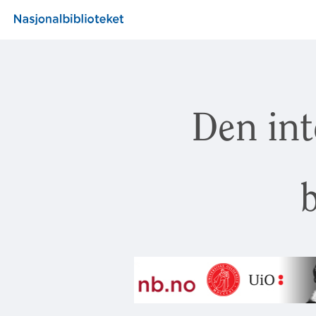
Den int
b