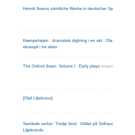
Henrik Ibsens sämtliche Werke in deutscher Sprache. 2
(ty
Kæmpehøjen : dramatisk digtning i en akt ; Olaf Liljekrans 
skuespil i tre akter
The Oxford Ibsen. Volume I : Early plays
(engelsk)
[Olaf Liljekrans]
Samlede verker. Tredje bind : Gildet på Solhaug ; Olaf
Liljekrands