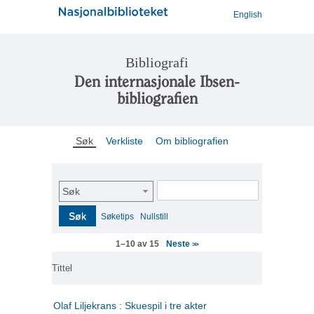
English
Bibliografi
Den internasjonale Ibsen-
bibliografien
Søk
Verkliste
Om bibliografien
Søk
Søk
Søketips
Nullstill
Neste
1–10 av 15
>>
Tittel
Olaf Liljekrans : Skuespil i tre akter