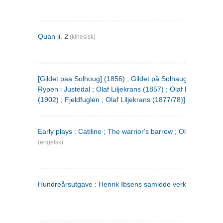
Quan ji. 2
(kinesisk)
[Gildet paa Solhoug] (1856) ; Gildet på Solhaug (1883) ;
Rypen i Justedal ; Olaf Liljekrans (1857) ; Olaf Liljekrans
(1902) ; Fjeldfuglen ; Olaf Liljekrans (1877/78)]
Early plays : Catiline ; The warrior's barrow ; Olaf Liljekran
(engelsk)
Hundreårsutgave : Henrik Ibsens samlede verker. 3