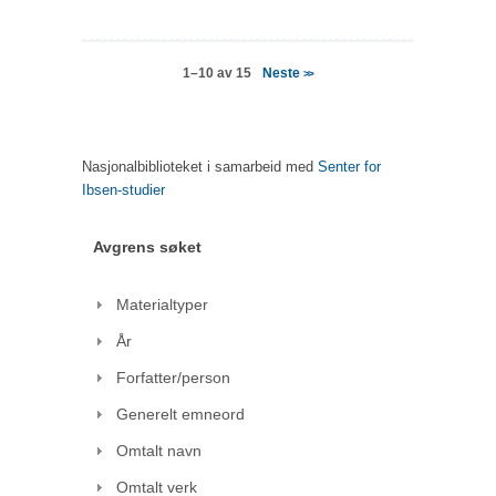
Neste
1–10 av 15
>>
Nasjonalbiblioteket i samarbeid med
Senter for
Ibsen-studier
Avgrens søket
Materialtyper
År
Forfatter/person
Generelt emneord
Omtalt navn
Omtalt verk