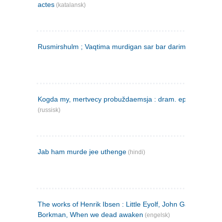
actes
(katalansk)
Rusmirshulm ; Vaqtima murdigan sar bar darim
(farsi)
Kogda my, mertvecy probuždaemsja : dram. epilog v 3 d
(russisk)
Jab ham murde jee uthenge
(hindi)
The works of Henrik Ibsen : Little Eyolf, John Gabriel
Borkman, When we dead awaken
(engelsk)