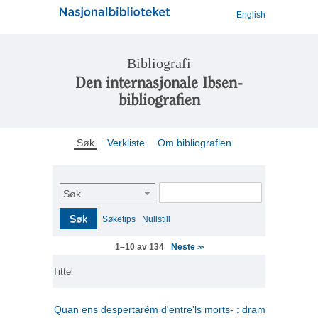
English
Bibliografi
Den internasjonale Ibsen-
bibliografien
Søk
Verkliste
Om bibliografien
Søk
Søk
Søketips
Nullstill
Neste
1–10 av 134
>>
Tittel
Quan ens despertarém d'entre'ls morts- : drama en tres