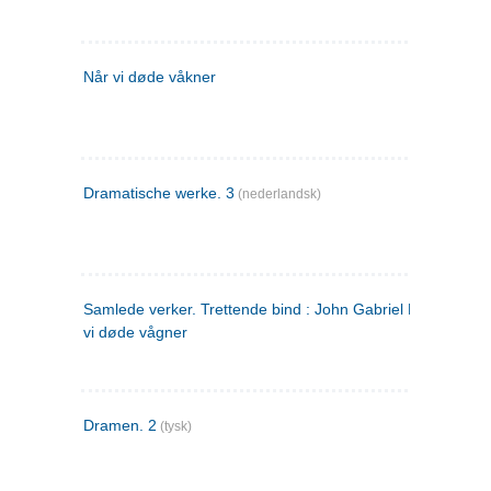
Når vi døde våkner
Dramatische werke. 3
(nederlandsk)
Samlede verker. Trettende bind : John Gabriel Borkman ; 
vi døde vågner
Dramen. 2
(tysk)