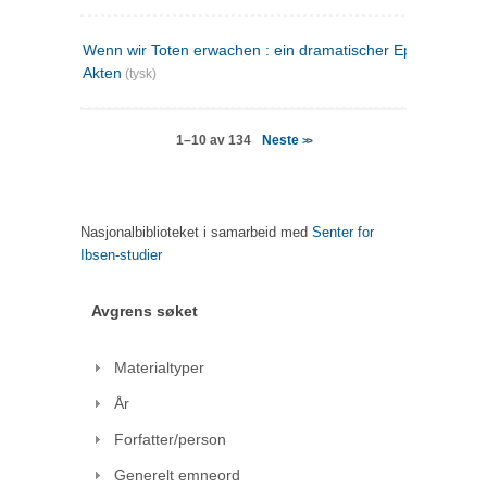
Wenn wir Toten erwachen : ein dramatischer Epilog in drei
Akten
(tysk)
Neste
1–10 av 134
>>
Nasjonalbiblioteket i samarbeid med
Senter for
Ibsen-studier
Avgrens søket
Materialtyper
År
Forfatter/person
Generelt emneord