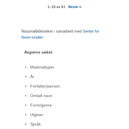
Neste
1–10 av 61
>>
Nasjonalbiblioteket i samarbeid med
Senter for
Ibsen-studier
Avgrens søket
Materialtyper
År
Forfatter/person
Omtalt navn
Form/genre
Utgiver
Språk