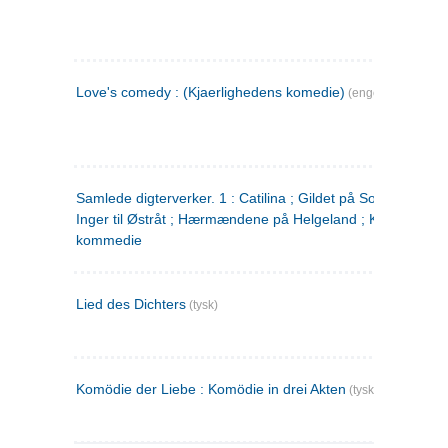
Love's comedy : (Kjaerlighedens komedie)
(engelsk)
Samlede digterverker. 1 : Catilina ; Gildet på Solhaug ; Fru
Inger til Østråt ; Hærmændene på Helgeland ; Kjærlighede
kommedie
Lied des Dichters
(tysk)
Komödie der Liebe : Komödie in drei Akten
(tysk)