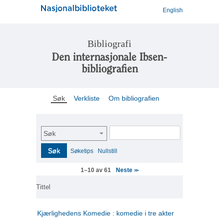
English
Bibliografi
Den internasjonale Ibsen-
bibliografien
Søk
Verkliste
Om bibliografien
Søk
Søk
Søketips
Nullstill
Neste
1–10 av 61
>>
Tittel
Kjærlighedens Komedie : komedie i tre akter