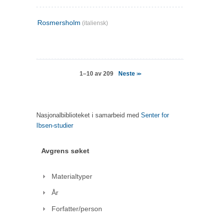
Rosmersholm
(italiensk)
Neste
1–10 av 209
>>
Nasjonalbiblioteket i samarbeid med
Senter for
Ibsen-studier
Avgrens søket
Materialtyper
År
Forfatter/person