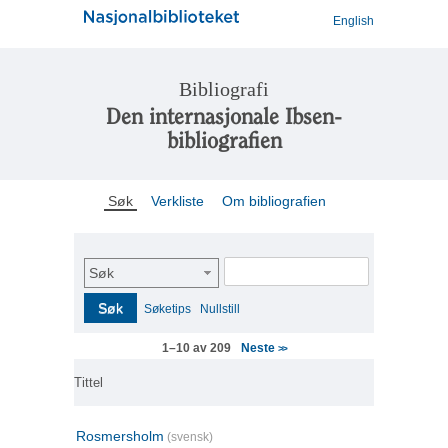
English
Bibliografi
Den internasjonale Ibsen-
bibliografien
Søk
Verkliste
Om bibliografien
Søk
Søk
Søketips
Nullstill
Neste
1–10 av 209
>>
Tittel
Rosmersholm
(svensk)