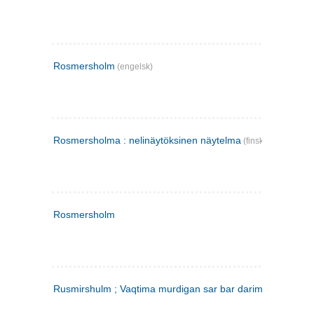
Rosmersholm
(engelsk)
Rosmersholma : nelinäytöksinen näytelma
(finsk)
Rosmersholm
Rusmirshulm ; Vaqtima murdigan sar bar darim
(farsi)