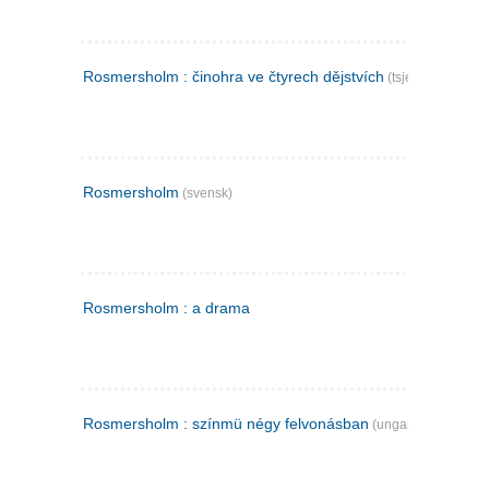
Rosmersholm : činohra ve čtyrech dějstvích
(tsjekkisk)
Rosmersholm
(svensk)
Rosmersholm : a drama
Rosmersholm : színmü négy felvonásban
(ungarsk)