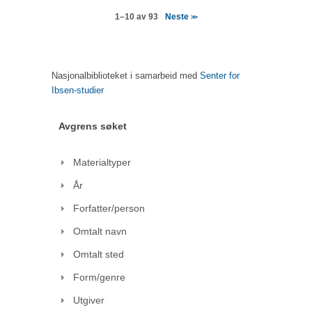
Neste
1–10 av 93
>>
Nasjonalbiblioteket i samarbeid med
Senter for
Ibsen-studier
Avgrens søket
Materialtyper
År
Forfatter/person
Omtalt navn
Omtalt sted
Form/genre
Utgiver