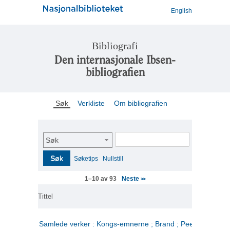
English
Bibliografi
Den internasjonale Ibsen-
bibliografien
Søk
Verkliste
Om bibliografien
Søk
Søk
Søketips
Nullstill
Neste
1–10 av 93
>>
Tittel
Samlede verker : Kongs-emnerne ; Brand ; Peer Gynt. 2