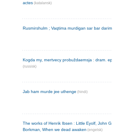
actes
(katalansk)
Rusmirshulm ; Vaqtima murdigan sar bar darim
(farsi)
Kogda my, mertvecy probuždaemsja : dram. epilog v 3 d
(russisk)
Jab ham murde jee uthenge
(hindi)
The works of Henrik Ibsen : Little Eyolf, John Gabriel
Borkman, When we dead awaken
(engelsk)