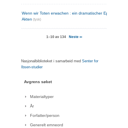
Wenn wir Toten erwachen : ein dramatischer Epilog in drei
Akten
(tysk)
Neste
1–10 av 134
>>
Nasjonalbiblioteket i samarbeid med
Senter for
Ibsen-studier
Avgrens søket
Materialtyper
År
Forfatter/person
Generelt emneord