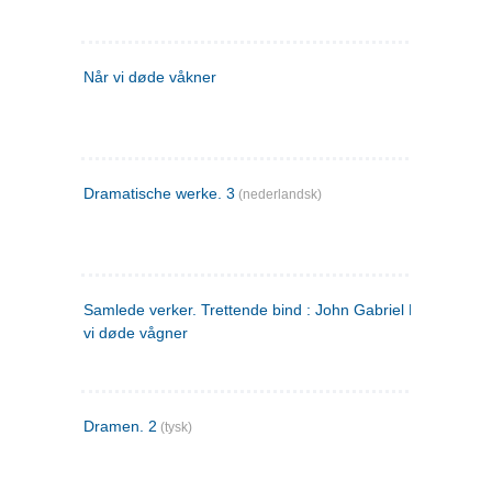
Når vi døde våkner
Dramatische werke. 3
(nederlandsk)
Samlede verker. Trettende bind : John Gabriel Borkman ; 
vi døde vågner
Dramen. 2
(tysk)