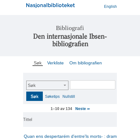
English
Bibliografi
Den internasjonale Ibsen-
bibliografien
Søk
Verkliste
Om bibliografien
Søk
Søk
Søketips
Nullstill
Neste
1–10 av 134
>>
Tittel
Quan ens despertarém d'entre'ls morts- : drama en tres