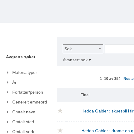
Søk
Avgrens søket
Avansert søk ▾
Materialtyper
Nest
1–10 av 354
År
Forfatter/person
Tittel
Generelt emneord
Hedda Gabler : skuespil i fi
Omtalt navn
Omtalt sted
Hedda Gabler : drame en q
Omtalt verk