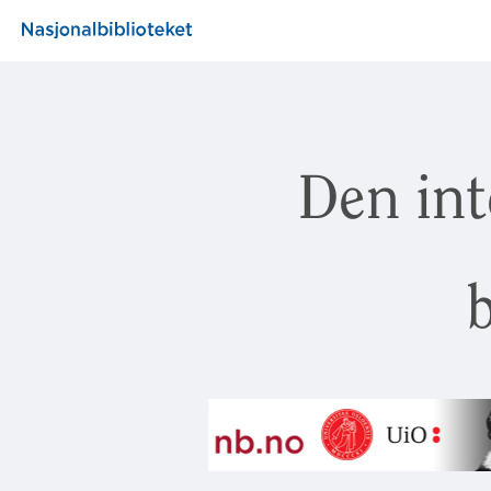
Den int
b