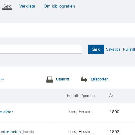
Søk
Verkliste
Om bibliografien
Søk
Søketips
Nullstill
e
Utskrift
Eksporter
>>
Forfatter/person
År
re akter
1890
Ibsen, Henrik
uatre actes
1892
Ibsen, Henrik ...
(fransk)