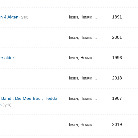
in 4 Akten
1891
Ibsen, Henrik ...
(tysk)
2001
Ibsen, Henrik ...
re akter
1996
Ibsen, Henrik
2018
Ibsen, Henrik ...
r Band : Die Meerfrau ; Hedda
1907
Ibsen, Henrik ...
s
(tysk)
2019
Ibsen, Henrik ...