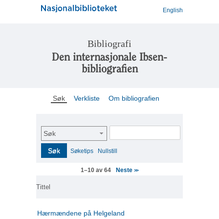
English
Bibliografi
Den internasjonale Ibsen-
bibliografien
Søk
Verkliste
Om bibliografien
Søk
Søk
Søketips
Nullstill
Neste
1–10 av 64
>>
Tittel
Hærmændene på Helgeland