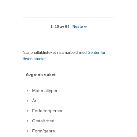
Neste
1–10 av 64
>>
Nasjonalbiblioteket i samarbeid med
Senter for
Ibsen-studier
Avgrens søket
Materialtyper
År
Forfatter/person
Omtalt sted
Form/genre