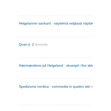
Helgelannin sankarit : näytelmä neljässä näytöksessä
(finsk
Quan ji. 2
(kinesisk)
Hærmændene på Helgeland : skuespil i fire akter
Spedizione nordica : commedia in quattro atti
(italiensk)