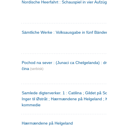
Nordische Heerfahrt : Schauspiel in vier Aufzügen
(tysk)
Sämtliche Werke : Volksausgabe in fünf Bänden
(tysk)
Pochod na sever : (Junaci ca Chelgelanda) : drama u četiri
čina
(serbisk)
Samlede digterverker. 1 : Catilina ; Gildet på Solhaug ; Fru
Inger til Østråt ; Hærmændene på Helgeland ; Kjærlighede
kommedie
Hærmændene på Helgeland