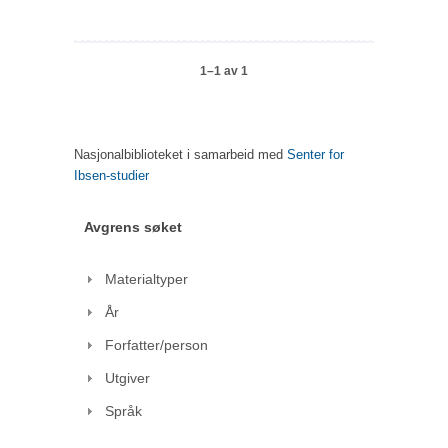
1–1 av 1
Nasjonalbiblioteket i samarbeid med
Senter for
Ibsen-studier
Avgrens søket
Materialtyper
År
Forfatter/person
Utgiver
Språk