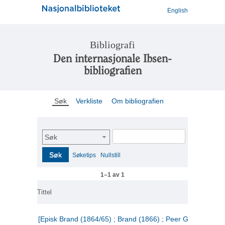
English
Bibliografi
Den internasjonale Ibsen-
bibliografien
Søk
Verkliste
Om bibliografien
Søk
Søk
Søketips
Nullstill
1–1 av 1
Tittel
[Episk Brand (1864/65) ; Brand (1866) ; Peer Gynt (1867)]