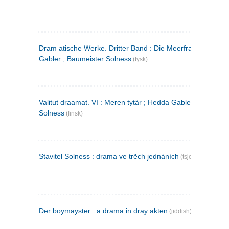
Dram atische Werke. Dritter Band : Die Meerfrau ; Hedda
Gabler ; Baumeister Solness
(tysk)
Valitut draamat. VI : Meren tytär ; Hedda Gabler ; Rakentaj
Solness
(finsk)
Stavitel Solness : drama ve trěch jednáních
(tsjekkisk)
Der boymayster : a drama in dray akten
(jiddish)