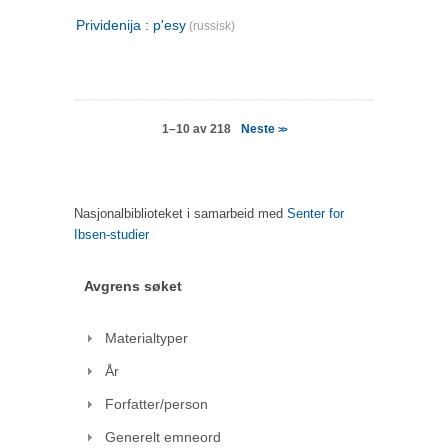
Prividenija : p'esy
(russisk)
Neste
1–10 av 218
>>
Nasjonalbiblioteket i samarbeid med
Senter for
Ibsen-studier
Avgrens søket
Materialtyper
År
Forfatter/person
Generelt emneord