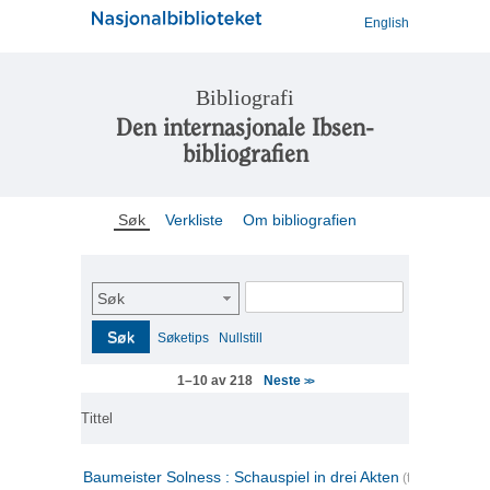
English
Bibliografi
Den internasjonale Ibsen-
bibliografien
Søk
Verkliste
Om bibliografien
Søk
Søk
Søketips
Nullstill
Neste
1–10 av 218
>>
Tittel
Baumeister Solness : Schauspiel in drei Akten
(tysk)