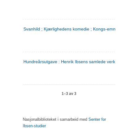
Svanhild ; Kjærlighedens komedie ; Kongs-emnerne
Hundreårsutgave : Henrik Ibsens samlede verker. 4
1–3 av 3
Nasjonalbiblioteket i samarbeid med
Senter for
Ibsen-studier