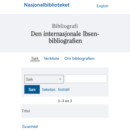
English
Bibliografi
Den internasjonale Ibsen-
bibliografien
Søk
Verkliste
Om bibliografien
Søk
Søk
Søketips
Nullstill
1–3 av 3
Tittel
Svanhild