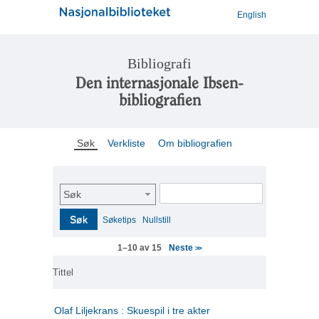
English
Bibliografi
Den internasjonale Ibsen-
bibliografien
Søk
Verkliste
Om bibliografien
Søk
Søk
Søketips
Nullstill
Neste
1–10 av 15
>>
Tittel
Olaf Liljekrans : Skuespil i tre akter