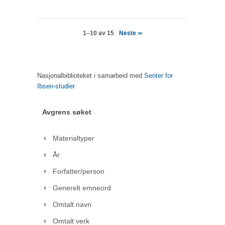
Neste
1–10 av 15
>>
Nasjonalbiblioteket i samarbeid med
Senter for
Ibsen-studier
Avgrens søket
Materialtyper
År
Forfatter/person
Generelt emneord
Omtalt navn
Omtalt verk