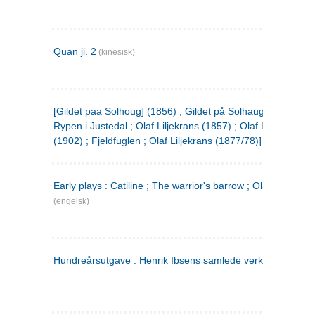
Quan ji. 2
(kinesisk)
[Gildet paa Solhoug] (1856) ; Gildet på Solhaug (1883) ;
Rypen i Justedal ; Olaf Liljekrans (1857) ; Olaf Liljekrans
(1902) ; Fjeldfuglen ; Olaf Liljekrans (1877/78)]
Early plays : Catiline ; The warrior's barrow ; Olaf Liljekran
(engelsk)
Hundreårsutgave : Henrik Ibsens samlede verker. 3