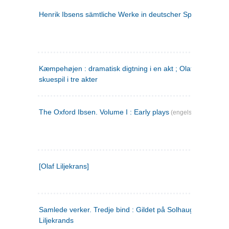
Henrik Ibsens sämtliche Werke in deutscher Sprache. 2
(ty
Kæmpehøjen : dramatisk digtning i en akt ; Olaf Liljekrans 
skuespil i tre akter
The Oxford Ibsen. Volume I : Early plays
(engelsk)
[Olaf Liljekrans]
Samlede verker. Tredje bind : Gildet på Solhaug ; Olaf
Liljekrands