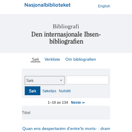
English
Bibliografi
Den internasjonale Ibsen-
bibliografien
Søk
Verkliste
Om bibliografien
Søk
Søk
Søketips
Nullstill
Neste
1–10 av 134
>>
Tittel
Quan ens despertarém d'entre'ls morts- : drama en tres