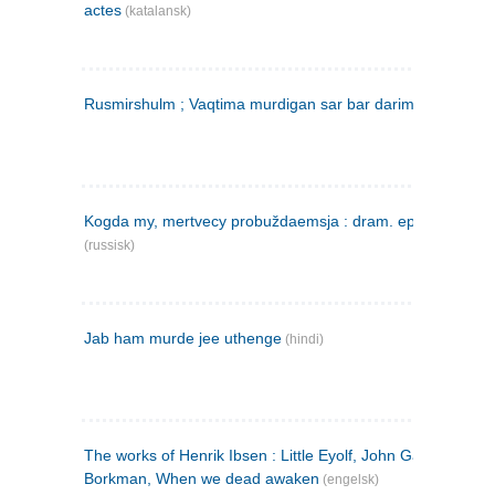
actes
(katalansk)
Rusmirshulm ; Vaqtima murdigan sar bar darim
(farsi)
Kogda my, mertvecy probuždaemsja : dram. epilog v 3 d
(russisk)
Jab ham murde jee uthenge
(hindi)
The works of Henrik Ibsen : Little Eyolf, John Gabriel
Borkman, When we dead awaken
(engelsk)