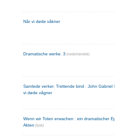
Når vi døde våkner
Dramatische werke. 3
(nederlandsk)
Samlede verker. Trettende bind : John Gabriel Borkman ; 
vi døde vågner
Wenn wir Toten erwachen : ein dramatischer Epilog in drei
Akten
(tysk)