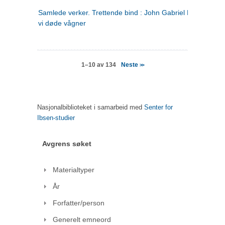
Samlede verker. Trettende bind : John Gabriel Borkman ; 
vi døde vågner
Neste
1–10 av 134
>>
Nasjonalbiblioteket i samarbeid med
Senter for
Ibsen-studier
Avgrens søket
Materialtyper
År
Forfatter/person
Generelt emneord