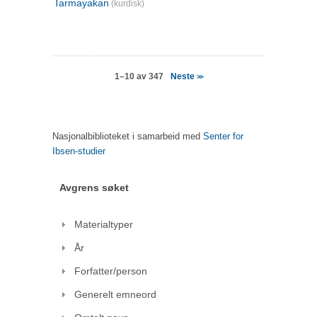
Tarmayakan
(kurdisk)
Neste
1–10 av 347
>>
Nasjonalbiblioteket i samarbeid med
Senter for
Ibsen-studier
Avgrens søket
Materialtyper
År
Forfatter/person
Generelt emneord