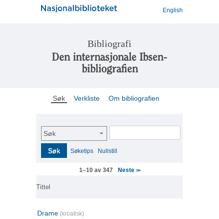
English
Bibliografi
Den internasjonale Ibsen-
bibliografien
Søk
Verkliste
Om bibliografien
Søk
Søk
Søketips
Nullstill
Neste
1–10 av 347
>>
Tittel
Drame
(kroatisk)