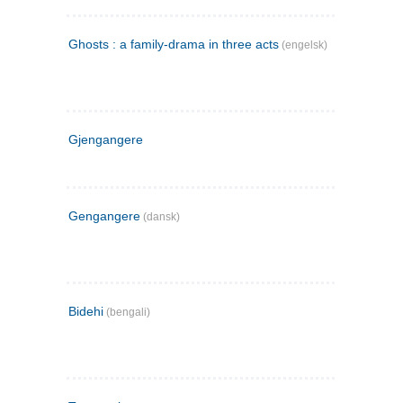
Ghosts : a family-drama in three acts
(engelsk)
Gjengangere
Gengangere
(dansk)
Bidehi
(bengali)