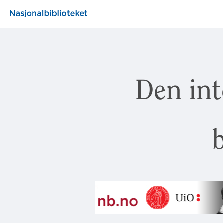
Den int
b