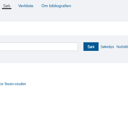
Søk
Verkliste
Om bibliografien
Søk
Søketips
Nullstill
for Ibsen-studier