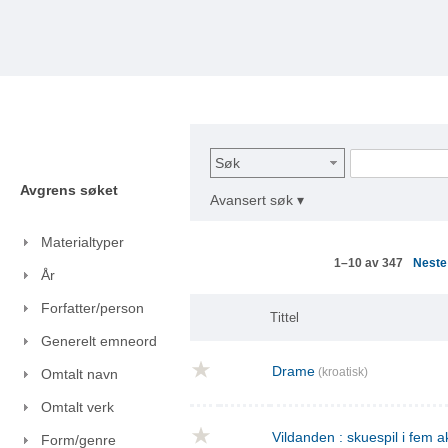
Søk
Avgrens søket
Avansert søk ▾
Materialtyper
Nest
1–10 av 347
År
Forfatter/person
Tittel
Generelt emneord
Drame
(kroatisk)
Omtalt navn
Omtalt verk
Vildanden : skuespil i fem a
Form/genre