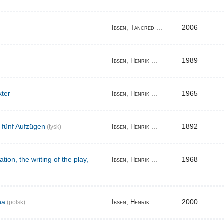
2006
Ibsen, Tancred ...
1989
Ibsen, Henrik ...
kter
1965
Ibsen, Henrik ...
n fünf Aufzügen
1892
Ibsen, Henrik ...
(tysk)
tion, the writing of the play,
1968
Ibsen, Henrik ...
na
2000
Ibsen, Henrik ...
(polsk)