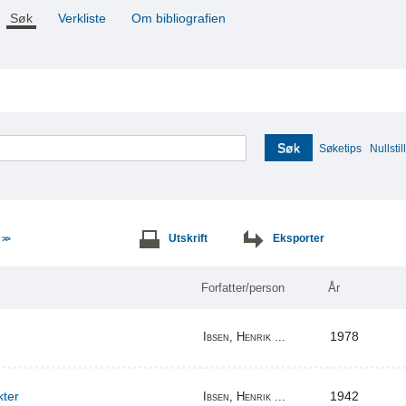
Søk
Verkliste
Om bibliografien
Søk
Søketips
Nullstill
e
Utskrift
Eksporter
>>
Forfatter/person
År
1978
Ibsen, Henrik ...
kter
1942
Ibsen, Henrik ...