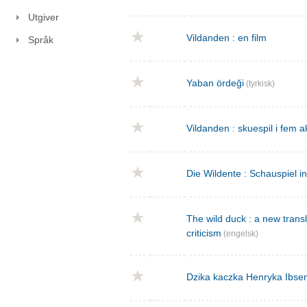
Utgiver
Vildanden : en film
Språk
Yaban ördeği
(tyrkisk)
Vildanden : skuespil i fem a
Die Wildente : Schauspiel i
The wild duck : a new transla
criticism
(engelsk)
Dzika kaczka Henryka Ibse