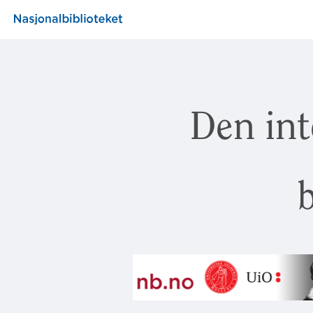
Den int
b