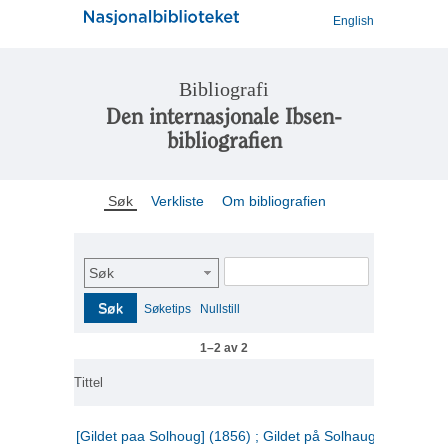
English
Bibliografi
Den internasjonale Ibsen-
bibliografien
Søk
Verkliste
Om bibliografien
Søk
Søk
Søketips
Nullstill
1–2 av 2
Tittel
[Gildet paa Solhoug] (1856) ; Gildet på Solhaug (1883) ;