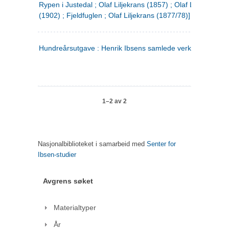
Rypen i Justedal ; Olaf Liljekrans (1857) ; Olaf Liljekrans
(1902) ; Fjeldfuglen ; Olaf Liljekrans (1877/78)]
Hundreårsutgave : Henrik Ibsens samlede verker. 3
1–2 av 2
Nasjonalbiblioteket i samarbeid med
Senter for
Ibsen-studier
Avgrens søket
Materialtyper
År