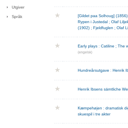
Utgiver
[Gildet paa Solhoug] (1856)
Språk
Rypen i Justedal ; Olaf Lilje
(1902) ; Fjeldfuglen ; Olaf L
Early plays : Catiline ; The 
(engelsk)
Hundreårsutgave : Henrik I
Henrik Ibsens sämtliche We
Kæmpehøjen : dramatisk digtn
skuespil i tre akter