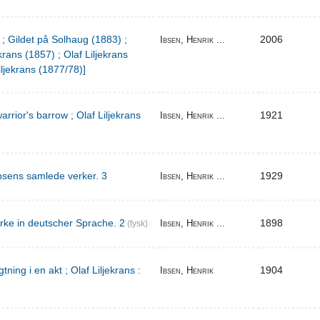
 ; Gildet på Solhaug (1883) ;
2006
Ibsen, Henrik ...
krans (1857) ; Olaf Liljekrans
iljekrans (1877/78)]
warrior's barrow ; Olaf Liljekrans
1921
Ibsen, Henrik ...
bsens samlede verker. 3
1929
Ibsen, Henrik ...
rke in deutscher Sprache. 2
1898
Ibsen, Henrik ...
(tysk)
ing i en akt ; Olaf Liljekrans :
1904
Ibsen, Henrik