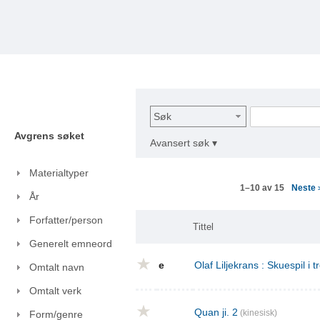
Søk
Avgrens søket
Avansert søk ▾
Materialtyper
Neste
1–10 av 15
År
Forfatter/person
Tittel
Generelt emneord
e
Olaf Liljekrans : Skuespil i t
Omtalt navn
Omtalt verk
Quan ji. 2
(kinesisk)
Form/genre