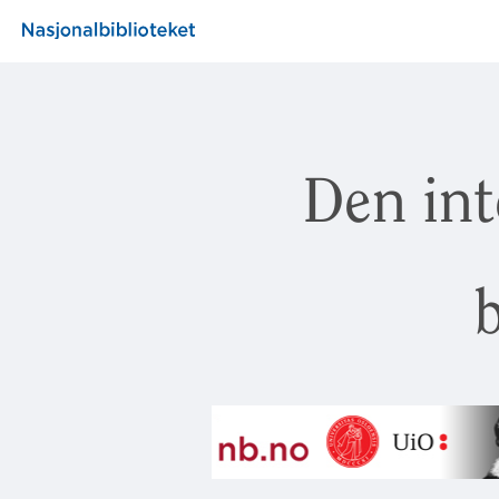
Den int
b