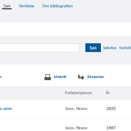
Søk
Verkliste
Om bibliografien
Søk
Søketips
Nullstill
Utskrift
Eksporter
>>
Forfatter/person
År
re akter
2025
Ibsen, Henrik
1987
Ibsen, Henrik