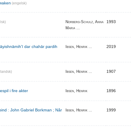
waken
(engelsk)
1993
Norberg-Schulz, Anna
lsk)
Maria ...
̄yishnāmihʹī dar chahār pardih
2019
Ibsen, Henrik ...
1907
Ibsen, Henrik ...
landsk)
pil i fire akter
1896
Ibsen, Henrik
bind : John Gabriel Borkman ; Når
1999
Ibsen, Henrik ...