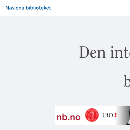
Den int
b