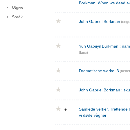
Borkman, When we dead a
Utgiver
Språk
John Gabriel Borkman
(enge
Yun Gabīiyil Burkmān : nama
(farsi)
Dramatische werke. 3
(neder
John Gabriel Borkman : skues
e
Samlede verker. Trettende 
vi døde vågner