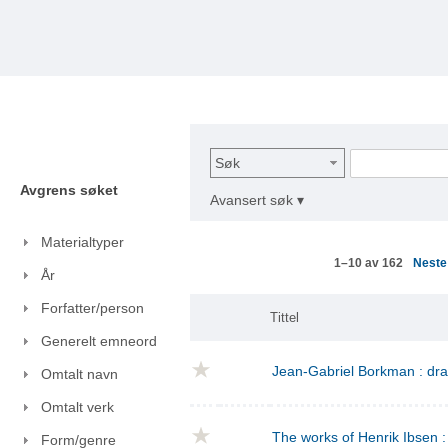
Søk
Avgrens søket
Avansert søk ▾
Materialtyper
Nest
1–10 av 162
År
Forfatter/person
Tittel
Generelt emneord
Jean-Gabriel Borkman : dr
Omtalt navn
Omtalt verk
The works of Henrik Ibsen : 
Form/genre