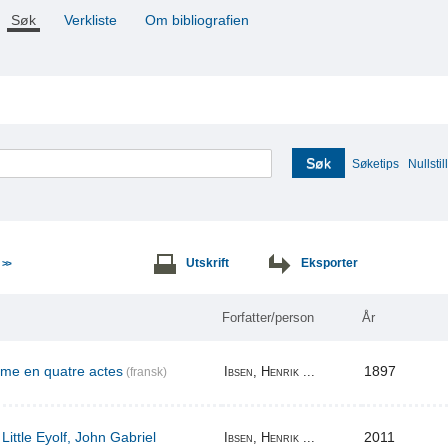
Søk
Verkliste
Om bibliografien
Søk
Søketips
Nullstill
e
Utskrift
Eksporter
>>
Forfatter/person
År
ame en quatre actes
1897
Ibsen, Henrik ...
(fransk)
Little Eyolf, John Gabriel
2011
Ibsen, Henrik ...