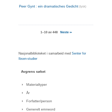
Peer Gynt : ein dramatisches Gedicht
(tysk)
Neste
1–10 av 448
>>
Nasjonalbiblioteket i samarbeid med
Senter for
Ibsen-studier
Avgrens søket
Materialtyper
År
Forfatter/person
Generelt emneord