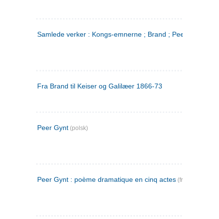
Samlede verker : Kongs-emnerne ; Brand ; Peer Gynt. 2
Fra Brand til Keiser og Galilæer 1866-73
Peer Gynt
(polsk)
Peer Gynt : poème dramatique en cinq actes
(fransk)