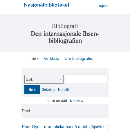
English
Bibliografi
Den internasjonale Ibsen-
bibliografien
Søk
Verkliste
Om bibliografien
Søk
Søk
Søketips
Nullstill
Neste
1–10 av 448
>>
Tittel
Peer Gynt : dramatická báseň o pěti dějstvích
(tsjekkisk)