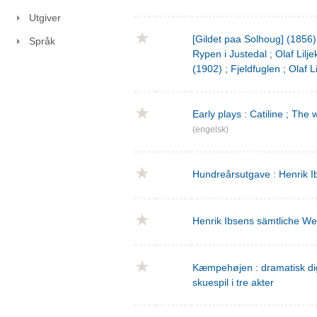
Utgiver
[Gildet paa Solhoug] (1856)
Språk
Rypen i Justedal ; Olaf Lilje
(1902) ; Fjeldfuglen ; Olaf L
Early plays : Catiline ; The 
(engelsk)
Hundreårsutgave : Henrik I
Henrik Ibsens sämtliche We
Kæmpehøjen : dramatisk digtn
skuespil i tre akter