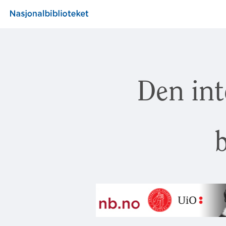
Den int
b