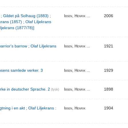
 ; Gildet på Solhaug (1883) ;
2006
Ibsen, Henrik ...
krans (1857) ; Olaf Liljekrans
iljekrans (1877/78)]
warrior's barrow ; Olaf Liljekrans
1921
Ibsen, Henrik ...
bsens samlede verker. 3
1929
Ibsen, Henrik ...
rke in deutscher Sprache. 2
1898
Ibsen, Henrik ...
(tysk)
ing i en akt ; Olaf Liljekrans :
1904
Ibsen, Henrik