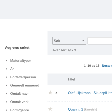
Søk
Avgrens søket
Avansert søk ▾
Materialtyper
Neste
1–10 av 15
År
Forfatter/person
Tittel
Generelt emneord
e
Olaf Liljekrans : Skuespil i t
Omtalt navn
Omtalt verk
Quan ji. 2
(kinesisk)
Form/genre