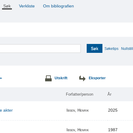
Søk
Verkliste
Om bibliografien
Søk
Søketips
Nullstill
Utskrift
Eksporter
>>
Forfatter/person
År
re akter
2025
Ibsen, Henrik
1987
Ibsen, Henrik