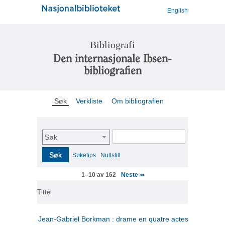
English
Bibliografi
Den internasjonale Ibsen-
bibliografien
Søk
Verkliste
Om bibliografien
Søk
Søk
Søketips
Nullstill
Neste
1–10 av 162
>>
Tittel
Jean-Gabriel Borkman : drame en quatre actes
(fransk)