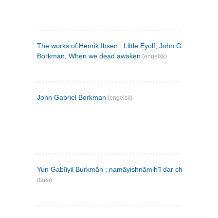
The works of Henrik Ibsen : Little Eyolf, John Gabriel
Borkman, When we dead awaken
(engelsk)
John Gabriel Borkman
(engelsk)
Yun Gabīiyil Burkmān : namāyishnāmihʹī dar chahār pardih
(farsi)