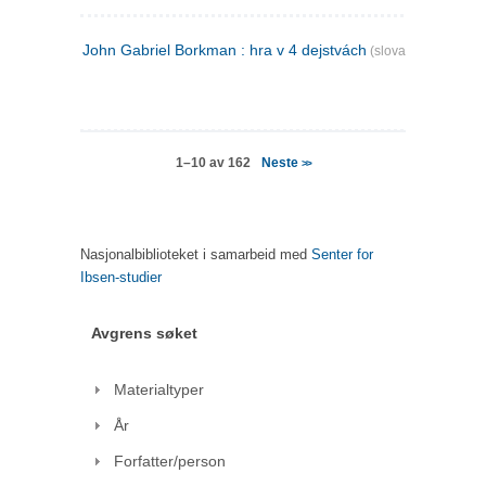
John Gabriel Borkman : hra v 4 dejstvách
(slovakisk)
Neste
1–10 av 162
>>
Nasjonalbiblioteket i samarbeid med
Senter for
Ibsen-studier
Avgrens søket
Materialtyper
År
Forfatter/person