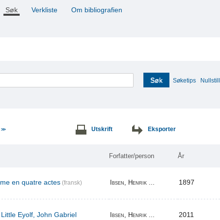
Søk
Verkliste
Om bibliografien
Søk
Søketips
Nullstill
e
Utskrift
Eksporter
>>
Forfatter/person
År
ame en quatre actes
1897
Ibsen, Henrik ...
(fransk)
Little Eyolf, John Gabriel
2011
Ibsen, Henrik ...