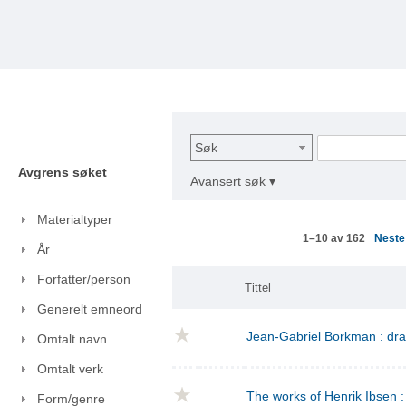
Søk
Avgrens søket
Avansert søk ▾
Materialtyper
Nest
1–10 av 162
År
Forfatter/person
Tittel
Generelt emneord
Jean-Gabriel Borkman : dr
Omtalt navn
Omtalt verk
The works of Henrik Ibsen : 
Form/genre