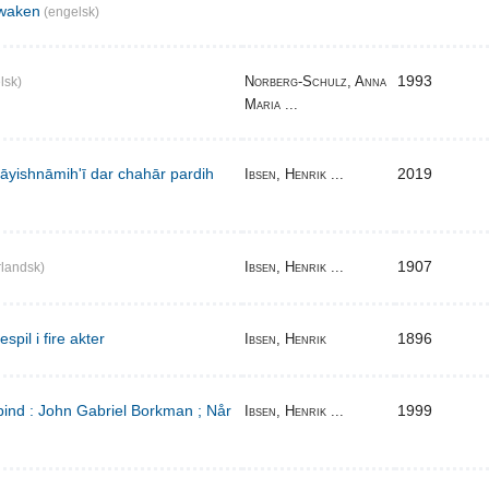
waken
(engelsk)
1993
Norberg-Schulz, Anna
lsk)
Maria ...
̄yishnāmihʹī dar chahār pardih
2019
Ibsen, Henrik ...
1907
Ibsen, Henrik ...
landsk)
pil i fire akter
1896
Ibsen, Henrik
bind : John Gabriel Borkman ; Når
1999
Ibsen, Henrik ...