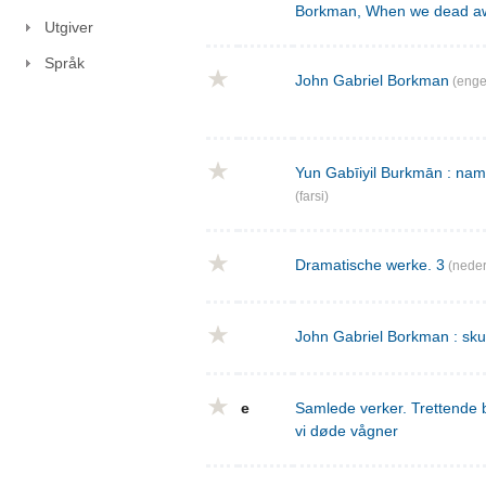
Borkman, When we dead a
Utgiver
Språk
John Gabriel Borkman
(enge
Yun Gabīiyil Burkmān : nama
(farsi)
Dramatische werke. 3
(neder
John Gabriel Borkman : skues
e
Samlede verker. Trettende 
vi døde vågner