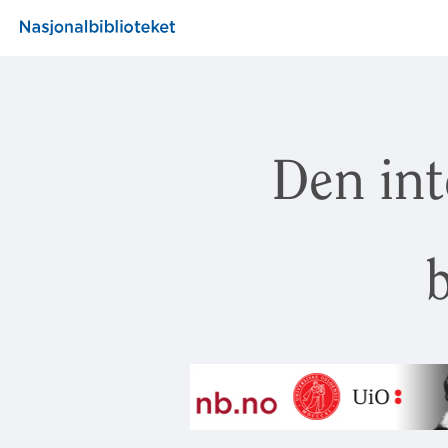
Den int
b