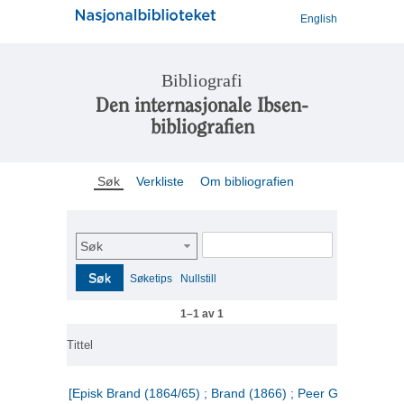
English
Bibliografi
Den internasjonale Ibsen-
bibliografien
Søk
Verkliste
Om bibliografien
Søk
Søk
Søketips
Nullstill
1–1 av 1
Tittel
[Episk Brand (1864/65) ; Brand (1866) ; Peer Gynt (1867)]