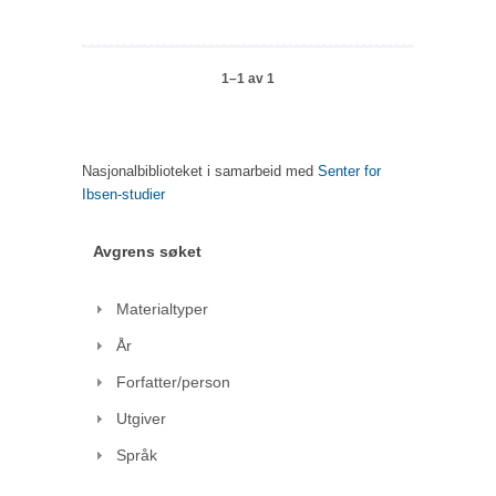
1–1 av 1
Nasjonalbiblioteket i samarbeid med
Senter for
Ibsen-studier
Avgrens søket
Materialtyper
År
Forfatter/person
Utgiver
Språk