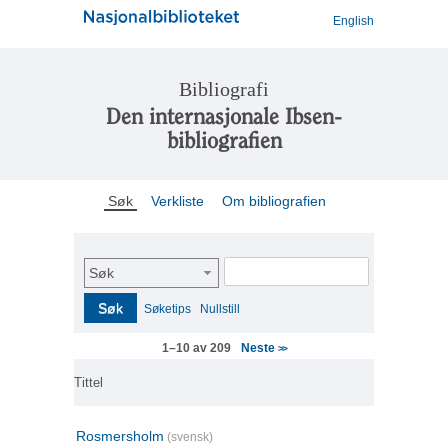
English
Bibliografi
Den internasjonale Ibsen-
bibliografien
Søk
Verkliste
Om bibliografien
Søk
Søk
Søketips
Nullstill
Neste
1–10 av 209
>>
Tittel
Rosmersholm
(svensk)