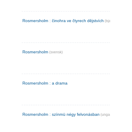
Rosmersholm : činohra ve čtyrech dějstvích
(tsjekkisk)
Rosmersholm
(svensk)
Rosmersholm : a drama
Rosmersholm : színmü négy felvonásban
(ungarsk)