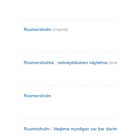
Rosmersholm
(engelsk)
Rosmersholma : nelinäytöksinen näytelma
(finsk)
Rosmersholm
Rusmirshulm ; Vaqtima murdigan sar bar darim
(farsi)