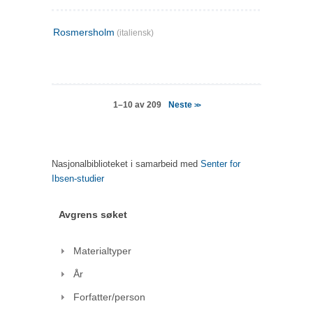
Rosmersholm
(italiensk)
Neste
1–10 av 209
>>
Nasjonalbiblioteket i samarbeid med
Senter for
Ibsen-studier
Avgrens søket
Materialtyper
År
Forfatter/person