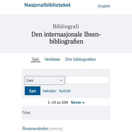
English
Bibliografi
Den internasjonale Ibsen-
bibliografien
Søk
Verkliste
Om bibliografien
Søk
Søk
Søketips
Nullstill
Neste
1–10 av 209
>>
Tittel
Rosmersholm
(svensk)