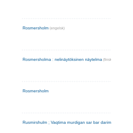
Rosmersholm
(engelsk)
Rosmersholma : nelinäytöksinen näytelma
(finsk)
Rosmersholm
Rusmirshulm ; Vaqtima murdigan sar bar darim
(farsi)