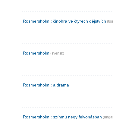
Rosmersholm : činohra ve čtyrech dějstvích
(tsjekkisk)
Rosmersholm
(svensk)
Rosmersholm : a drama
Rosmersholm : színmü négy felvonásban
(ungarsk)