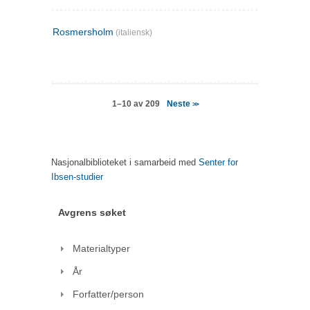
Rosmersholm
(italiensk)
Neste
1–10 av 209
>>
Nasjonalbiblioteket i samarbeid med
Senter for
Ibsen-studier
Avgrens søket
Materialtyper
År
Forfatter/person