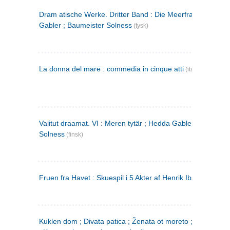
Dram atische Werke. Dritter Band : Die Meerfrau ; Hedda
Gabler ; Baumeister Solness
(tysk)
La donna del mare : commedia in cinque atti
(italiensk)
Valitut draamat. VI : Meren tytär ; Hedda Gabler ; Rakentaj
Solness
(finsk)
Fruen fra Havet : Skuespil i 5 Akter af Henrik Ibsen
Kuklen dom ; Divata patica ; Ženata ot moreto ; Malkijat Ejo