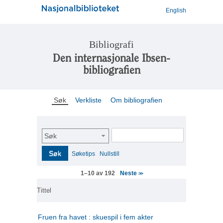
English
Bibliografi
Den internasjonale Ibsen-
bibliografien
Søk
Verkliste
Om bibliografien
Søk
Søk
Søketips
Nullstill
Neste
1–10 av 192
>>
Tittel
Fruen fra havet : skuespil i fem akter