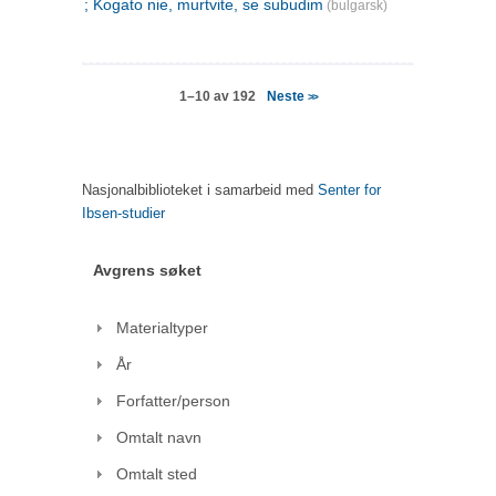
; Kogato nie, murtvite, se subudim
(bulgarsk)
Neste
1–10 av 192
>>
Nasjonalbiblioteket i samarbeid med
Senter for
Ibsen-studier
Avgrens søket
Materialtyper
År
Forfatter/person
Omtalt navn
Omtalt sted