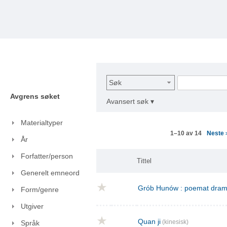
Søk
Avgrens søket
Avansert søk ▾
Materialtyper
Neste
1–10 av 14
År
Forfatter/person
Tittel
Generelt emneord
Grób Hunów : poemat drama
Form/genre
Utgiver
Quan ji
(kinesisk)
Språk