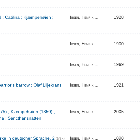
 : Catilina ; Kjæmpehøien ;
1928
Ibsen, Henrik ...
1900
Ibsen, Henrik
1969
Ibsen, Henrik ...
warrior's barrow ; Olaf Liljekrans
1921
Ibsen, Henrik ...
1875) ; Kjæmpehøien (1850) ;
2005
Ibsen, Henrik ...
a ; Sancthansnatten
rke in deutscher Sprache. 2
1898
Ibsen, Henrik ...
(tysk)