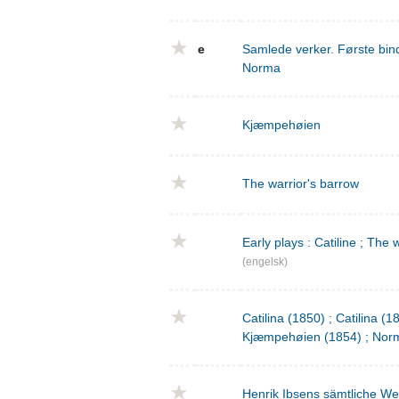
e
Samlede verker. Første bind
Norma
Kjæmpehøien
The warrior's barrow
Early plays : Catiline ; The 
(engelsk)
Catilina (1850) ; Catilina (
Kjæmpehøien (1854) ; Norm
Henrik Ibsens sämtliche We