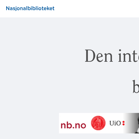
Den int
b