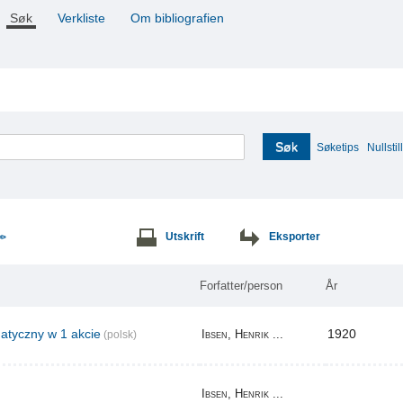
Søk
Verkliste
Om bibliografien
Søk
Søketips
Nullstill
Utskrift
Eksporter
>>
Forfatter/person
År
tyczny w 1 akcie
1920
Ibsen, Henrik ...
(polsk)
Ibsen, Henrik ...