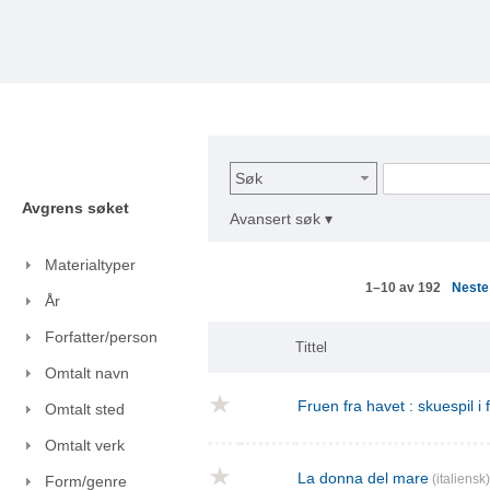
Søk
Avgrens søket
Avansert søk ▾
Materialtyper
Nest
1–10 av 192
År
Forfatter/person
Tittel
Omtalt navn
Fruen fra havet : skuespil i
Omtalt sted
Omtalt verk
La donna del mare
(italiensk)
Form/genre