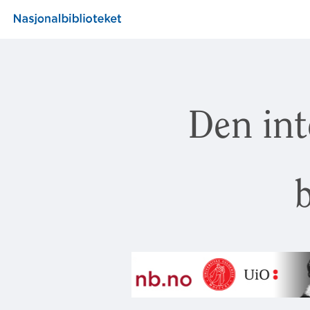
Den int
b