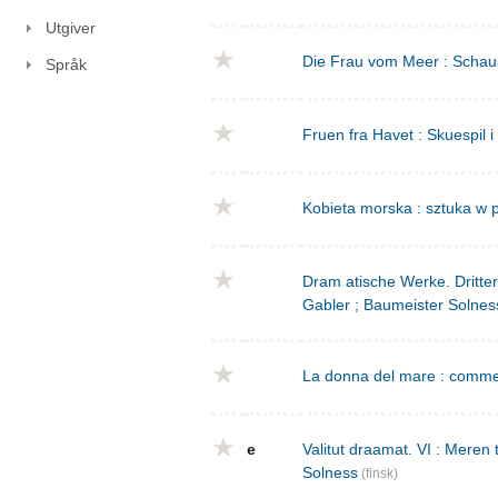
Utgiver
Die Frau vom Meer : Schausp
Språk
Fruen fra Havet : Skuespil i
Kobieta morska : sztuka w p
Dram atische Werke. Dritte
Gabler ; Baumeister Solnes
La donna del mare : commed
e
Valitut draamat. VI : Meren
Solness
(finsk)