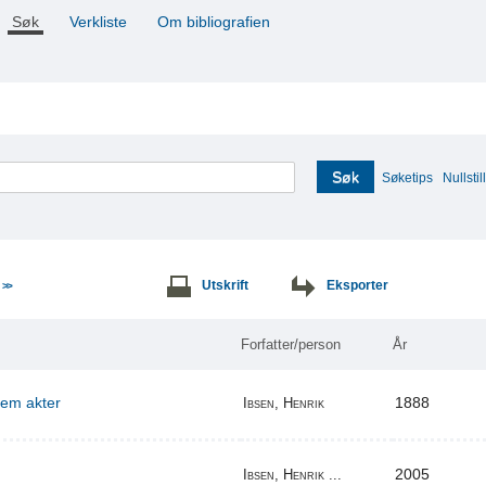
Søk
Verkliste
Om bibliografien
Søk
Søketips
Nullstill
e
Utskrift
Eksporter
>>
Forfatter/person
År
 fem akter
1888
Ibsen, Henrik
2005
Ibsen, Henrik ...