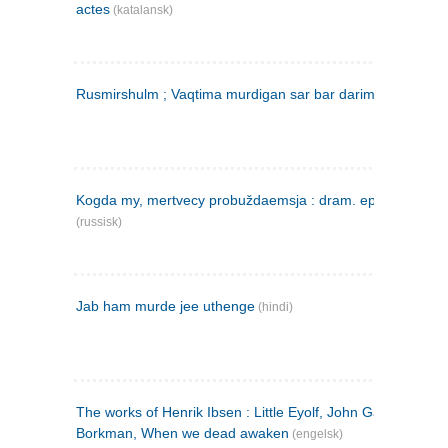
actes
(katalansk)
Rusmirshulm ; Vaqtima murdigan sar bar darim
(farsi)
Kogda my, mertvecy probuždaemsja : dram. epilog v 3 d
(russisk)
Jab ham murde jee uthenge
(hindi)
The works of Henrik Ibsen : Little Eyolf, John Gabriel
Borkman, When we dead awaken
(engelsk)