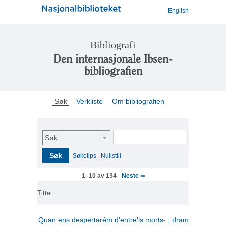
English
Bibliografi
Den internasjonale Ibsen-
bibliografien
Søk
Verkliste
Om bibliografien
Søk
Søk
Søketips
Nullstill
Neste
1–10 av 134
>>
Tittel
Quan ens despertarém d'entre'ls morts- : drama en tres