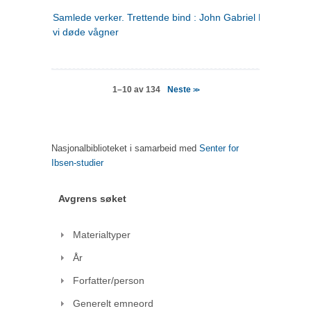
Samlede verker. Trettende bind : John Gabriel Borkman ; 
vi døde vågner
Neste
1–10 av 134
>>
Nasjonalbiblioteket i samarbeid med
Senter for
Ibsen-studier
Avgrens søket
Materialtyper
År
Forfatter/person
Generelt emneord