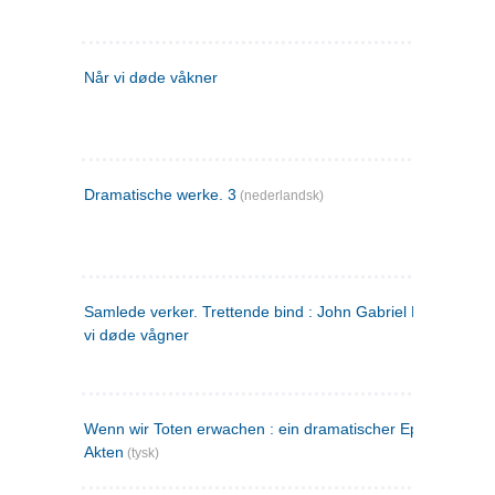
Når vi døde våkner
Dramatische werke. 3
(nederlandsk)
Samlede verker. Trettende bind : John Gabriel Borkman ; 
vi døde vågner
Wenn wir Toten erwachen : ein dramatischer Epilog in drei
Akten
(tysk)