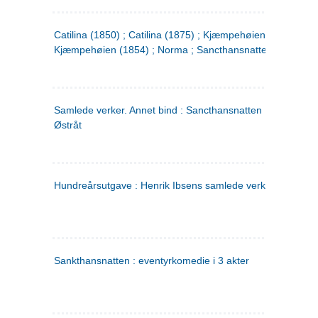
Catilina (1850) ; Catilina (1875) ; Kjæmpehøien (1850) ;
Kjæmpehøien (1854) ; Norma ; Sancthansnatten
Samlede verker. Annet bind : Sancthansnatten ; Fru Inger ti
Østråt
Hundreårsutgave : Henrik Ibsens samlede verker. 2
Sankthansnatten : eventyrkomedie i 3 akter