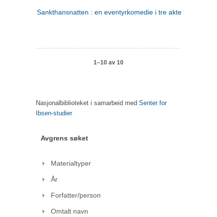
Sankthansnatten : en eventyrkomedie i tre akter
1–10 av 10
Nasjonalbiblioteket i samarbeid med
Senter for
Ibsen-studier
Avgrens søket
Materialtyper
År
Forfatter/person
Omtalt navn