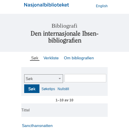
English
Bibliografi
Den internasjonale Ibsen-
bibliografien
Søk
Verkliste
Om bibliografien
Søk
Søk
Søketips
Nullstill
1–10 av 10
Tittel
Sancthansnatten