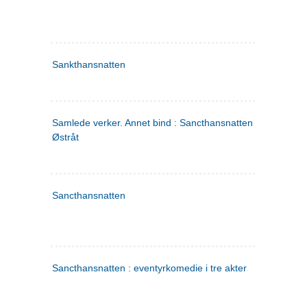
Sankthansnatten
Samlede verker. Annet bind : Sancthansnatten ; Fru Inger ti
Østråt
Sancthansnatten
Sancthansnatten : eventyrkomedie i tre akter